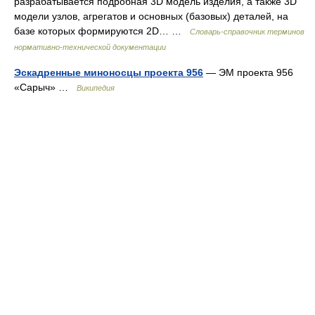
разрабатывается подробная 3D мoдeль изделия, а также 3D
мoдeли узлов, агрегатов и основных (базовых) деталей, на
базе которых формируются 2D… …
Словарь-справочник терминов
нормативно-технической документации
Эскадренные миноносцы проекта 956
— ЭМ проекта 956
«Сарыч» …
Википедия